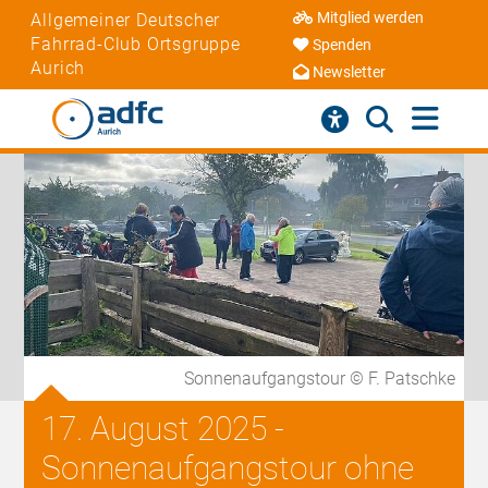
Mitglied werden
Allgemeiner Deutscher
Fahrrad-Club Ortsgruppe
Spenden
Aurich
Newsletter
Sonnenaufgangstour © F. Patschke
17. August 2025 -
Sonnenaufgangstour ohne