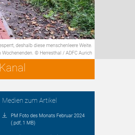
sperrt, deshalb diese menschenleere Weite.
r an Wochenenden. © Herresthal / ADFC Aurich
Kanal
Medien zum Artikel
PM Foto des Monats Februar 2024
(.pdf, 1 MB)