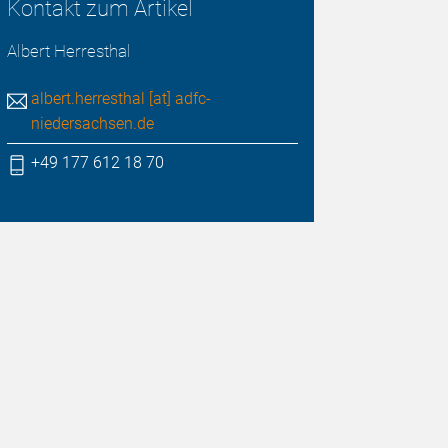
Kontakt zum Artikel
Albert Herresthal
albert.herresthal [at] adfc-
niedersachsen.de
+49 177 612 18 70