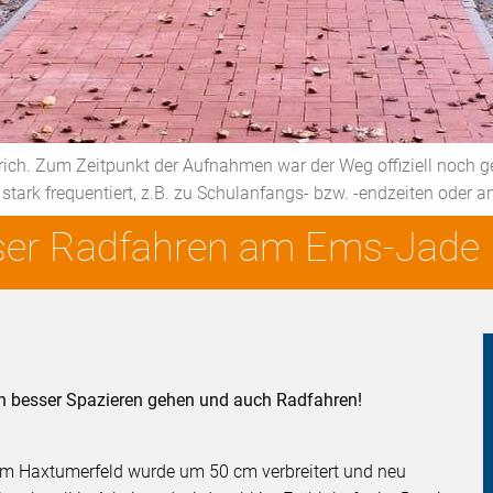
ch. Zum Zeitpunkt der Aufnahmen war der Weg offiziell noch ge
r stark frequentiert, z.B. zu Schulanfangs- bzw. -endzeiten ode
ser Radfahren am Ems-Jade 
un besser Spazieren gehen und auch Radfahren!
m Haxtumerfeld wurde um 50 cm verbreitert und neu