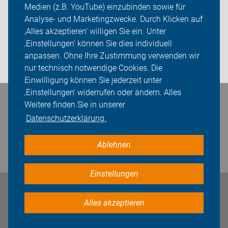
Medien (z.B. YouTube) einzubinden sowie für
Analyse- und Marketingzwecke. Durch Klicken auf
Sei dabei
‚Alles akzeptieren‘ willigen Sie ein. Unter
Presse
‚Einstellungen‘ können Sie dies individuell
anpassen. Ohne Ihre Zustimmung verwenden wir
Login
nur technisch notwendige Cookies. Die
Einwilligung können Sie jederzeit unter
‚Einstellungen‘ widerrufen oder ändern. Alles
Bleiben Sie in Kontakt
Weitere finden Sie in unserer
Datenschutzerklärung.
Ablehnen
Einstellungen
Impressum
Datenschutz
Cookie-Einstellungen
Alles akzeptieren