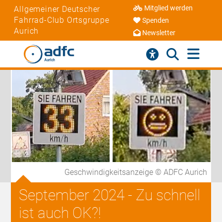
Mitglied werden
Allgemeiner Deutscher
Fahrrad-Club Ortsgruppe
Spenden
Aurich
Newsletter
Geschwindigkeitsanzeige © ADFC Aurich
September 2024 - Zu schnell
ist auch OK?!